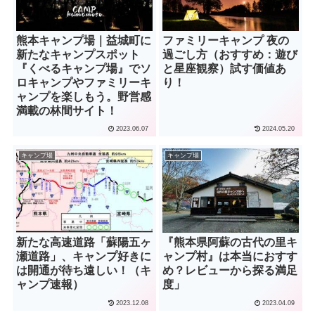
熊本キャンプ場｜益城町に
ファミリーキャンプ 夜の
新たなキャンプスポット
過ごし方（おすすめ：遊び
『くべるキャンプ場』でソ
と星座観察）試す価値あ
ロキャンプやファミリーキ
り！
ャンプを楽しもう。野営感
満載の林間サイト！
2023.06.07
2024.05.20
キャンプ場
キャンプ場
新たな高速道路「蘇陽五ヶ
『熊本県阿蘇の古代の里キ
瀬道路」、キャンプ好きに
ャンプ村』は本当におすす
は開通が待ち遠しい！（キ
め？レビューから探る満足
ャンプ速報）
度」
2023.12.08
2023.04.09