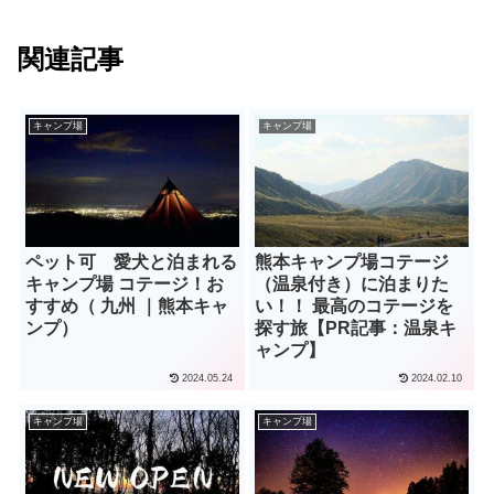
関連記事
キャンプ場
キャンプ場
ペット可 愛犬と泊まれる
熊本キャンプ場コテージ
キャンプ場 コテージ！お
（温泉付き）に泊まりた
すすめ（ 九州 ｜熊本キャ
い！！ 最高のコテージを
ンプ）
探す旅【PR記事：温泉キ
ャンプ】
2024.05.24
2024.02.10
キャンプ場
キャンプ場