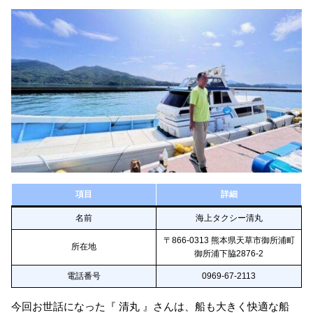
項目
詳細
名前
海上タクシー清丸
〒866-0313 熊本県天草市御所浦町
所在地
御所浦下脇2876-2
電話番号
0969-67-2113
今回お世話になった『 清丸 』さんは、船も大きく快適な船