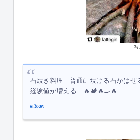
写
石焼き料理 普通に焼ける石がは
経験値が増える…🔥🏕🔥🍳🔥
lattegin