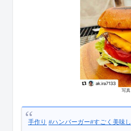
写真
手作り
#ハンバーガー
#すごく美味