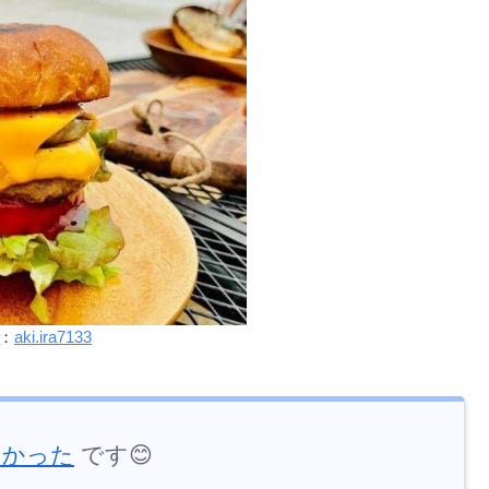
：
aki.ira7133
しかった
です😊