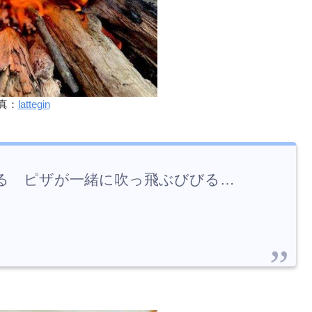
真：
lattegin
ぜる ピザが一緒に吹っ飛ぶびびる…