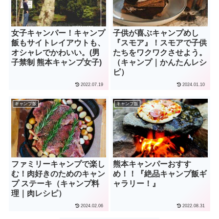
女子キャンパー！キャンプ
子供が喜ぶキャンプめし
飯もサイトレイアウトも、
『スモア』！スモアで子供
オシャレでかわいい。(男
たちをワクワクさせよう。
子禁制 熊本キャンプ女子)
（キャンプ｜かんたんレシ
ピ）
2022.07.19
2024.01.10
キャンプ飯
キャンプ飯
ファミリーキャンプで楽し
熊本キャンパーおすす
む！肉好きのためのキャン
め！！『絶品キャンプ飯ギ
プ ステーキ（キャンプ料
ャラリー！』
理｜肉レシピ）
2024.02.06
2022.08.31