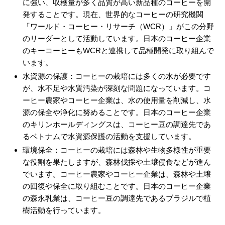
に強い、収穫量が多く品質が高い新品種のコーヒーを開
発することです。現在、世界的なコーヒーの研究機関
「ワールド・コーヒー・リサーチ（WCR）」がこの分野
のリーダーとして活動しています。日本のコーヒー企業
のキーコーヒーもWCRと連携して品種開発に取り組んで
います。
水資源の保護：コーヒーの栽培には多くの水が必要です
が、水不足や水質汚染が深刻な問題になっています。コ
ーヒー農家やコーヒー企業は、水の使用量を削減し、水
源の保全や浄化に努めることです。日本のコーヒー企業
のキリンホールディングスは、コーヒー豆の調達先であ
るベトナムで水資源保護の活動を支援しています。
環境保全：コーヒーの栽培には森林や生物多様性が重要
な役割を果たしますが、森林伐採や土壌侵食などが進ん
でいます。コーヒー農家やコーヒー企業は、森林や土壌
の回復や保全に取り組むことです。日本のコーヒー企業
の森永乳業は、コーヒー豆の調達先であるブラジルで植
樹活動を行っています。