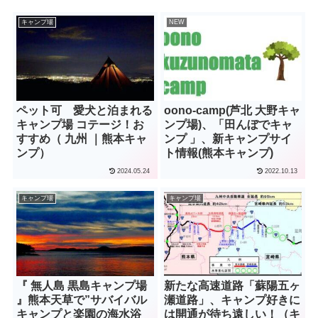
キャンプ場
NEW
ペット可 愛犬と泊まれる
oono-camp(芦北 大野キャ
キャンプ場 コテージ！お
ンプ場)、「田んぼでキャ
すすめ（ 九州 ｜熊本キャ
ンプ 」、新キャンプサイ
ンプ）
ト情報(熊本キャンプ)
2024.05.24
2022.10.13
キャンプ場
キャンプ場
『 無人島 黒島キャンプ場
新たな高速道路「蘇陽五ヶ
』熊本天草で”サバイバル
瀬道路」、キャンプ好きに
キャンプと楽園の海水浴
は開通が待ち遠しい！（キ