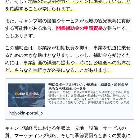
と、そして
地域の法規制やガイドラインに準拠していること
を確認することが挙げられます。
また、キャンプ場の設備やサービスが地域の観光振興に貢献
する可能性がある場合、
開業補助金の申請資格
が得られるこ
ともあります。
この補助金は、起業家が初期投資を抑え、事業を軌道に乗せ
るための大きな助けとなります。しかし、補助金を受けるた
めには、
事業計画の詳細な提出や、時には公聴会への出席な
ど、さらなる手続きが必要になることがあります。
補助金ポータル|使いたい補助金・助成金・給付金が
あるなら補助金ポータル
補助金ポータルは、助成金や補助金を分かりやすくまとめた総合
情報サイトです。各種補助金や助成金の申請方法、条件について
の情報や関連ニュースなどをお届けしていきます。助成金につい
てさらに詳しく知りたい方は、無料相談窓口もあるので、お気軽
にお問合わせください。
hojyokin-portal.jp
キャンプ場経営における年収は、立地、設備、サービスの
質、マーケティング戦略、そして季節要因など多くの要素に