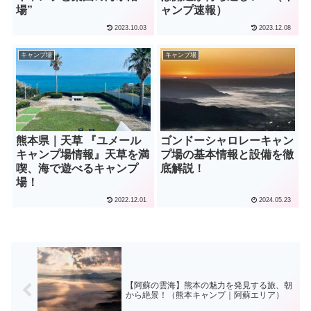
場”
ャンプ速報）
2023.10.03
2023.12.08
キャンプ場
キャンプ場
熊本県｜天草 『ユメール
ゴンドーシャロレーキャン
キャンプ場情報』天草を満
プ場の基本情報と設備を徹
喫、海で遊べるキャンプ
底解説！
場！
2022.12.01
2024.05.23
【阿蘇の雲海】熊本の魅力を発見する旅、朝
から絶景！（熊本キャンプ｜阿蘇エリア）